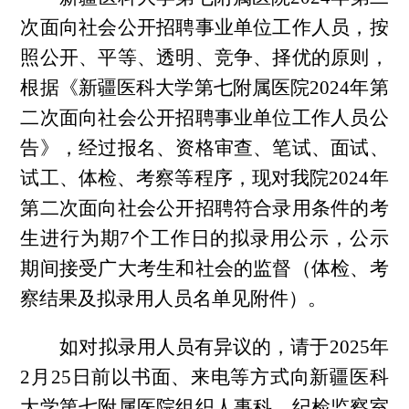
次
面向
社会公开招聘事业单位工作人员，
按
照公开、平等、透明、竞争、择优的原则，
根据《新疆医科大学第七附属医院
2024年第
二次面向社会公开招聘事业单位工作人员公
告》
，
经过报名、资格审查、
笔试、
面试、
试工、体检、考察等程序，现对我院
2024年
第二次
面向
社会公开招聘
符合录用条件的
考
生
进行为期
7个工作日的拟录用公示，公示
期间接受广大考生和社会的监督（体检、考
察结果及拟录用人员名单见附件）。
如对拟录用人员有异议的，请于
202
5
年
2
月
25
日
前以书面、来电等方式向新疆医科
大学第七附属医院组织人事科、纪检监察室