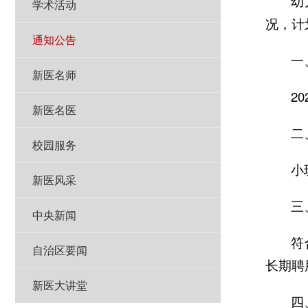
幼
学术活动
况，计
通知公告
一
新医名师
2
新医名医
二
校园服务
小
新医风采
三
中央新闻
符
自治区要闻
长期聘
新医大讲堂
四