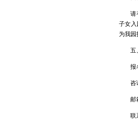
请
子女入
为我园
五
报
咨
邮箱
联