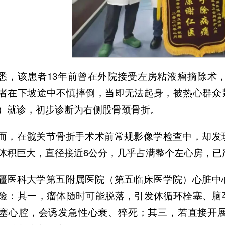
悉，该患者13年前曾在外院接受左房粘液瘤摘除术
者在下坡途中不慎摔倒，当即无法起身，被热心群众
）就诊，初步诊断为右侧股骨颈骨折。
而，在髋关节骨折手术术前常规影像学检查中，却发
体积巨大，直径接近6公分，几乎占满整个左心房，已
疆医科大学第五附属医院（第五临床医学院）心脏中
险：其一，瘤体随时可能脱落，引发体循环栓塞、脑
塞心腔，会诱发急性心衰、猝死；其三，若直接开