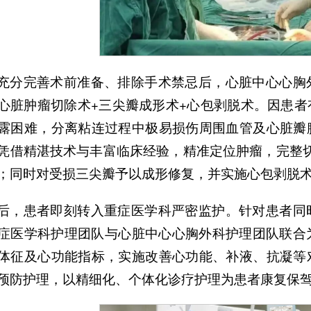
充分完善术前准备、排除手术禁忌后，心脏中心心胸
心脏肿瘤切除术+三尖瓣成形术+心包剥脱术。因患
露困难，分离粘连过程中极易损伤周围血管及心脏瓣
凭借精湛技术与丰富临床经验，精准定位肿瘤，完整
；同时对受损三尖瓣予以成形修复，并实施心包剥脱
后，患者即刻转入重症医学科严密监护。针对患者同
症医学科护理团队与心脏中心心胸外科护理团队联合
体征及心功能指标，实施改善心功能、补液、抗凝等
预防护理，以精细化、个体化诊疗护理为患者康复保