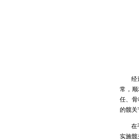
经
常，顺
任、骨
的髋关
在
实施髋