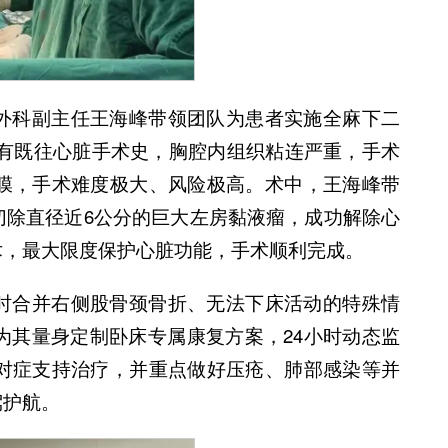
外科副主任王海峰带领团队为患者实施全麻下二
者有既往心脏手术史，胸腔内组织粘连严重，手术
膜，手术难度极大、风险极高。术中，王海峰带
切除直径近6公分的巨大左房黏液瘤，成功解除心
术，最大限度保护心脏功能，手术顺利完成。
时合并右侧股骨颈骨折、无法下床活动的特殊情
为其量身定制卧床专属康复方案，24小时动态监
对症支持治疗，并重点做好压疮、肺部感染等并
驾护航。