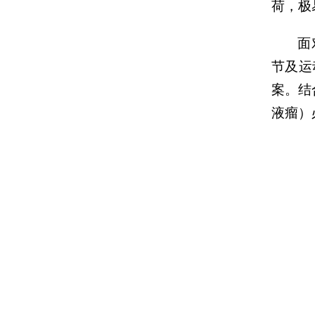
荷，极
面
节及运
案。结
液瘤）