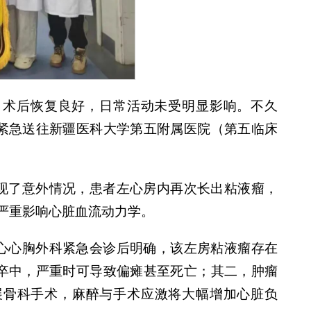
，术后恢复良好，日常活动未受明显影响。不久
紧急送往新疆医科大学第五附属医院（第五临床
现了意外情况，患者左心房内再次长出粘液瘤，
严重影响心脏血流动力学。
心心胸外科紧急会诊后明确，该左房粘液瘤存在
卒中，严重时可导致偏瘫甚至死亡；其二，肿瘤
展骨科手术，麻醉与手术应激将大幅增加心脏负