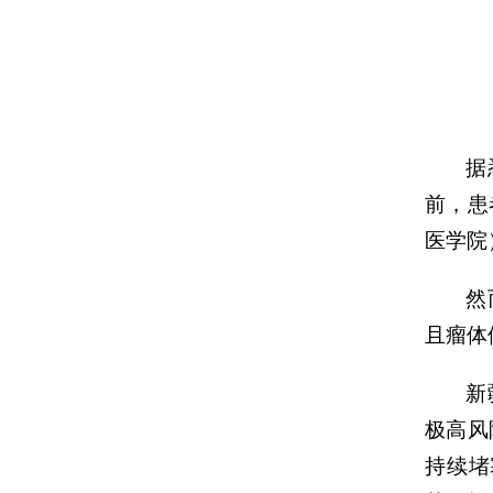
据
前，患
医学院
然
且瘤体
新
极高风
持续堵