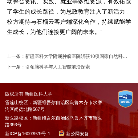
动整合资讯、实践、就业等多维资源，有效拓宽
了学生的成长路径，为思政教育注入了新活力。
校方期待与石榴云客户端深化合作，持续赋能学
生成长，为他们连接更广阔的未来。”
上一条：
新疆医科大学附属肿瘤医院斩获10项国家自然科学基金背后的故事
下一条：
引领脑科学与人工智能前沿探索
版权所有 新疆医科大学
雪莲山校区：新疆维吾尔自治区乌鲁木齐市水磨
沟区尚德北路567号
新医路校区：新疆维吾尔自治区乌鲁木齐市新医
路393号
新ICP备16003979号-1
新公网安备